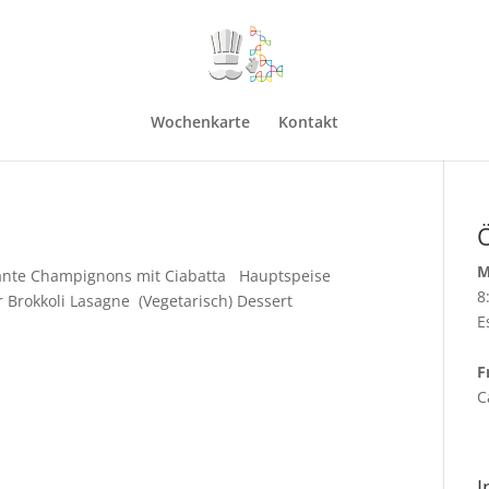
Wochenkarte
Kontakt
M
kante Champignons mit Ciabatta Hauptspeise
8
 Brokkoli Lasagne (Vegetarisch) Dessert
E
F
C
I