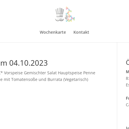
Wochenkarte
Kontakt
om 04.10.2023
M
* Vorspeise Gemischter Salat Hauptspeise Penne
8
e mit Tomatensoße und Burrata (Vegetarisch)
E
F
C
I