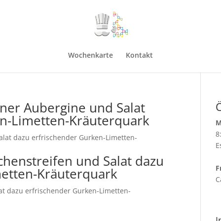
Wochenkarte
Kontakt
ner Aubergine und Salat
en-Limetten-Kräuterquark
M
8
lat dazu erfrischender Gurken-Limetten-
E
chenstreifen und Salat dazu
F
metten-Kräuterquark
C
at dazu erfrischender Gurken-Limetten-
I