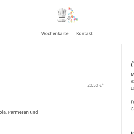
Wochenkarte
Kontakt
M
8
20,50 €*
E
F
C
ola, Parmesan und
I