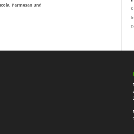
ucola, Parmesan und
K
I
D