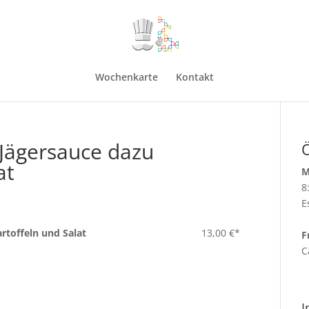
Wochenkarte
Kontakt
 Jägersauce dazu
at
M
8
E
rtoffeln und Salat
13,00 €*
F
C
I