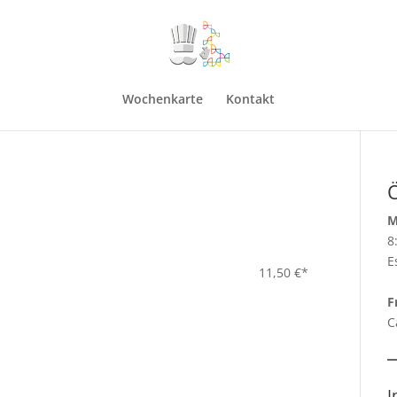
Wochenkarte
Kontakt
M
8
E
11,50 €*
F
C
I