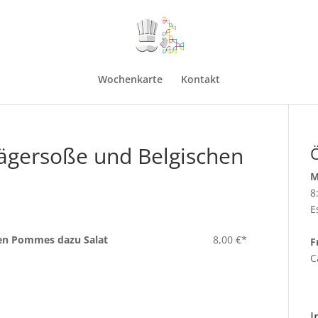
Wochenkarte
Kontakt
 Jägersoße und Belgischen
M
8
E
chen Pommes dazu Salat
8,00 €*
F
C
I